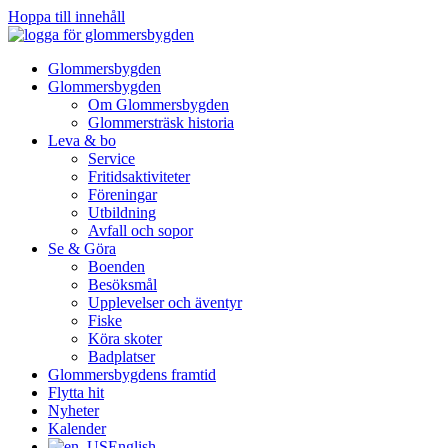
Hoppa till innehåll
Glommersbygden
Glommersbygden
Om Glommersbygden
Glommersträsk historia
Leva & bo
Service
Fritidsaktiviteter
Föreningar
Utbildning
Avfall och sopor
Se & Göra
Boenden
Besöksmål
Upplevelser och äventyr
Fiske
Köra skoter
Badplatser
Glommersbygdens framtid
Flytta hit
Nyheter
Kalender
English