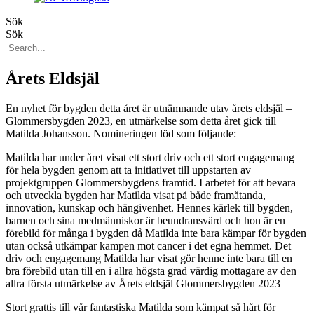
Sök
Sök
Årets Eldsjäl
En nyhet för bygden detta året är utnämnande utav årets eldsjäl –
Glommersbygden 2023, en utmärkelse som detta året gick till
Matilda Johansson. Nomineringen löd som följande:
Matilda har under året visat ett stort driv och ett stort engagemang
för hela bygden genom att ta initiativet till uppstarten av
projektgruppen Glommersbygdens framtid. I arbetet för att bevara
och utveckla bygden har Matilda visat på både framåtanda,
innovation, kunskap och hängivenhet. Hennes kärlek till bygden,
barnen och sina medmänniskor är beundransvärd och hon är en
förebild för många i bygden då Matilda inte bara kämpar för bygden
utan också utkämpar kampen mot cancer i det egna hemmet. Det
driv och engagemang Matilda har visat gör henne inte bara till en
bra förebild utan till en i allra högsta grad värdig mottagare av den
allra första utmärkelse av Årets eldsjäl Glommersbygden 2023
Stort grattis till vår fantastiska Matilda som kämpat så hårt för