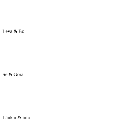
Glommersträsk historia
Flytta hit
Nyheter från bygden
Kommande evenemang
Leva & Bo
Service
Utbildning
Föreningar
Fritidsaktiviteter
Avfall & Sopor
Se & Göra
Boenden
Besöksmål
Upplevelser & Äventyr
Fiske
Badplatser
Länkar & info
GLIF
Bygderådet