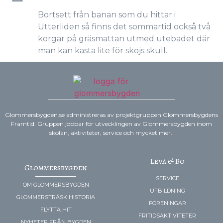
Bortsett från banan som du hittar i
Utterliden så finns det sommartid också två
korgar på gräsmattan utmed utebadet där
man kan kasta lite för skojs skull.
Glommersbygden.se administreras av projektgruppen Glommersbygdens
Framtid. Gruppen jobbar för utvecklingen av Glommersbygden inom
skolan, aktiviteter, service och mycket mer.
Leva & Bo
Glommersbygden
SERVICE
OM GLOMMERSBYGDEN
UTBILDNING
GLOMMERSTRÄSK HISTORIA
FÖRENINGAR
FLYTTA HIT
FRITIDSAKTIVITETER
NYHETER FRÅN BYGDEN